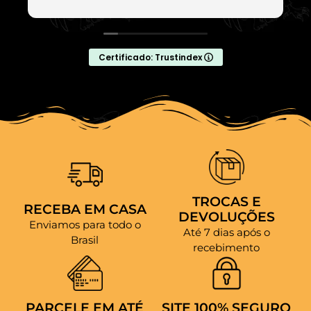
Certificado: Trustindex
TROCAS E
RECEBA EM CASA
DEVOLUÇÕES
Enviamos para todo o
Até 7 dias após o
Brasil
recebimento
PARCELE EM ATÉ
SITE 100% SEGURO