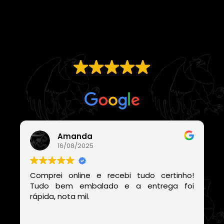
EXCELENTE
Com base em
21 avaliações
Amanda
16/08/2025
Comprei online e recebi tudo certinho!
Tudo bem embalado e a entrega foi
rápida, nota mil.