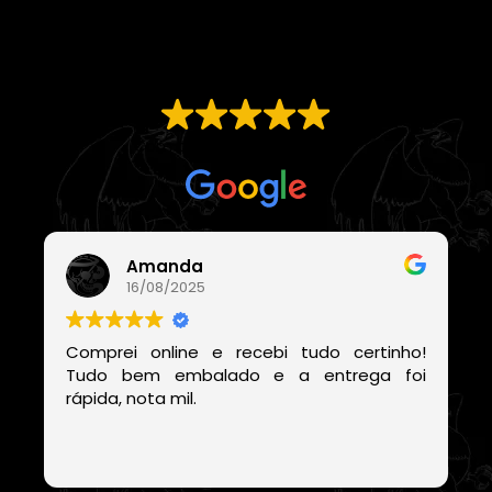
EXCELENTE
Com base em
21 avaliações
Amanda
16/08/2025
Comprei online e recebi tudo certinho!
Tudo bem embalado e a entrega foi
rápida, nota mil.