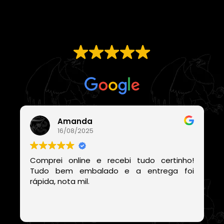
EXCELENTE
Com base em
21 avaliações
Amanda
16/08/2025
Comprei online e recebi tudo certinho!
Tudo bem embalado e a entrega foi
rápida, nota mil.