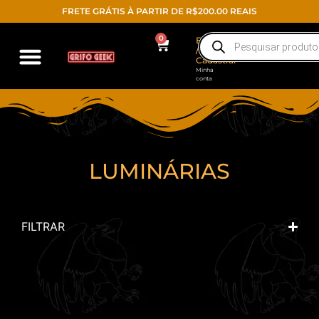
FRETE GRÁTIS À PARTIR DE R$200.00 REAIS
0
Entrar
/
Cadastrar
Minha
conta
LUMINÁRIAS
FILTRAR