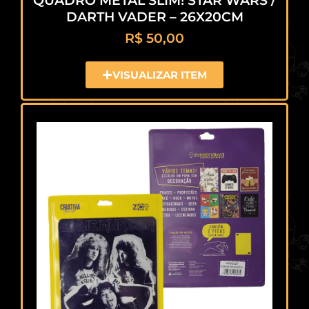
QUADRO METAL SLIM! STAR WARS /
DARTH VADER – 26X20CM
R$
50,00
VISUALIZAR ITEM