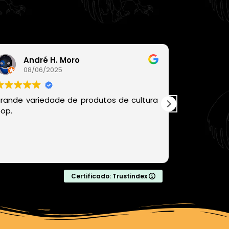
André H. Moro
Léo
08/06/2025
06/
rande variedade de produtos de cultura
Recomen
op.
chegou be
com produ
com certe
comprar da
Leia mais
Certificado: Trustindex