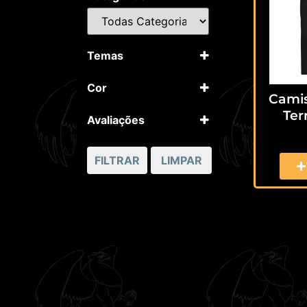
Temas
Filmes
Cor
Camis
Preto
Ter
Avaliações
5 apenas
4 ou mais
FILTRAR
LIMPAR
3 ou mais
2 ou mais
1 ou mais