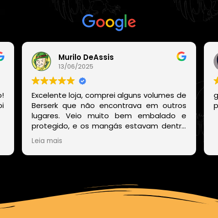
Com base em
21 avaliações
Murilo DeAssis
13/06/2025
!
Excelente loja, comprei alguns volumes de
g
i
Berserk que não encontrava em outros
p
lugares. Veio muito bem embalado e
protegido, e os mangás estavam dentro
de um embrulho muito bonito. E o site
Leia mais
deles também é muito fácil de encontrar
os volumes disponíveis sem precisar ficar
procurando um por um.