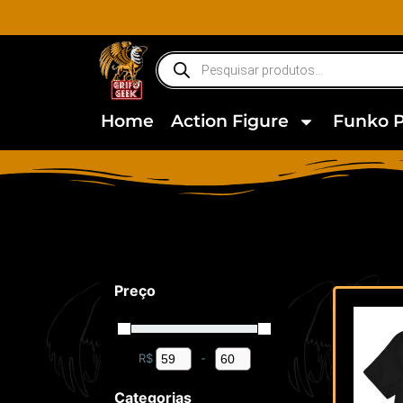
Home
Action Figure
Funko 
Preço
R$
-
Minimum Price
Maximum Price
Categorias