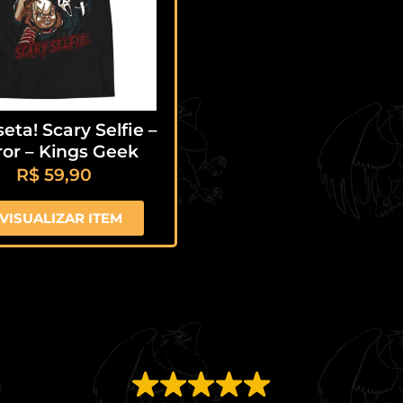
eta! Scary Selfie –
ror – Kings Geek
R$
59,90
VISUALIZAR ITEM
EXCELENTE