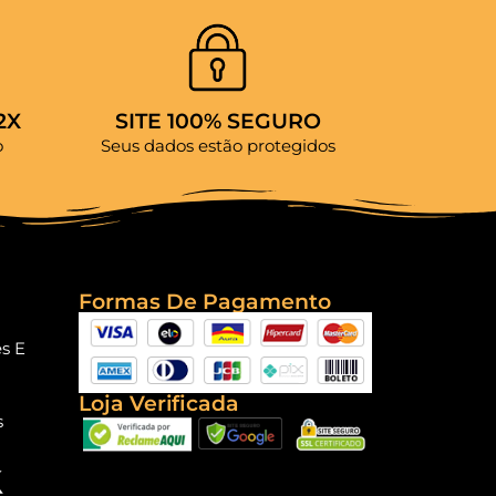
2X
SITE 100% SEGURO
o
Seus dados estão protegidos
Formas De Pagamento
es E
Loja Verificada
s