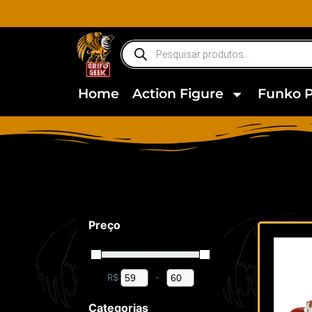
Home
Action Figure
Funko 
Preço
R$
-
Minimum Price
Maximum Price
Categorias