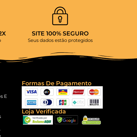
2X
SITE 100% SEGURO
o
Seus dados estão protegidos
Formas De Pagamento
es E
Loja Verificada
s