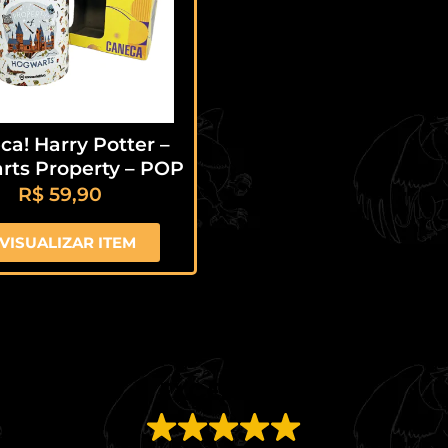
a! Harry Potter –
rts Property – POP
R$
59,90
VISUALIZAR ITEM
EXCELENTE