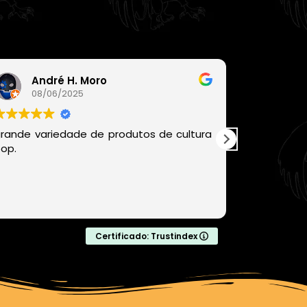
André H. Moro
Léo
08/06/2025
06/
rande variedade de produtos de cultura
Recomen
op.
chegou be
com produ
com certe
comprar da
Leia mais
Certificado: Trustindex