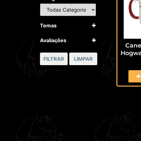
Temas
Harry Potter
Avaliações
Canec
5 apenas
Hogwa
4 ou mais
FILTRAR
LIMPAR
3 ou mais
2 ou mais
1 ou mais