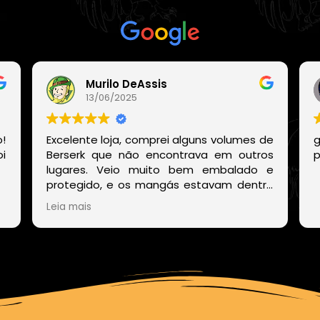
Com base em
21 avaliações
Murilo DeAssis
13/06/2025
!
Excelente loja, comprei alguns volumes de
g
i
Berserk que não encontrava em outros
p
lugares. Veio muito bem embalado e
protegido, e os mangás estavam dentro
de um embrulho muito bonito. E o site
Leia mais
deles também é muito fácil de encontrar
os volumes disponíveis sem precisar ficar
procurando um por um.