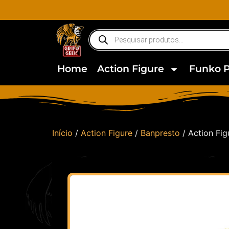
Home
Action Figure
Funko 
Início
/
Action Figure
/
Banpresto
/ Action Fig