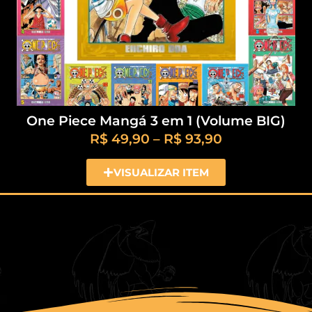
One Piece Mangá 3 em 1 (Volume BIG)
R$
49,90
–
R$
93,90
VISUALIZAR ITEM