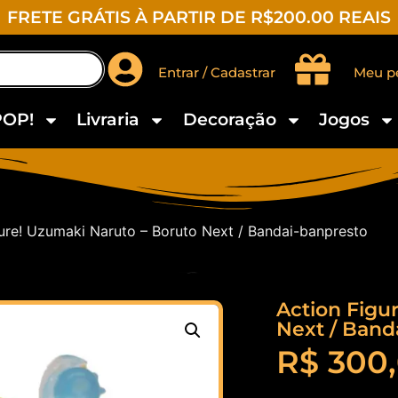
FRETE GRÁTIS À PARTIR DE R$200.00 REAIS
Entrar / Cadastrar
Meu p
POP!
Livraria
Decoração
Jogos
ure! Uzumaki Naruto – Boruto Next / Bandai-banpresto
Action Figu
Next / Band
R$
300