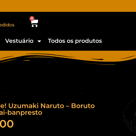
0
edidos
Vestuário
Todos os produtos
re! Uzumaki Naruto – Boruto
ai-banpresto
,00