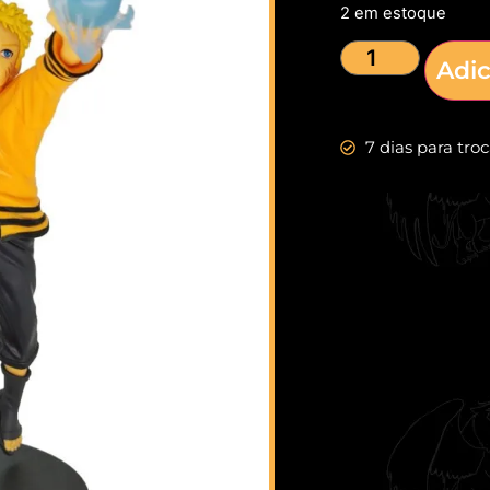
2 em estoque
Adic
7 dias para tro