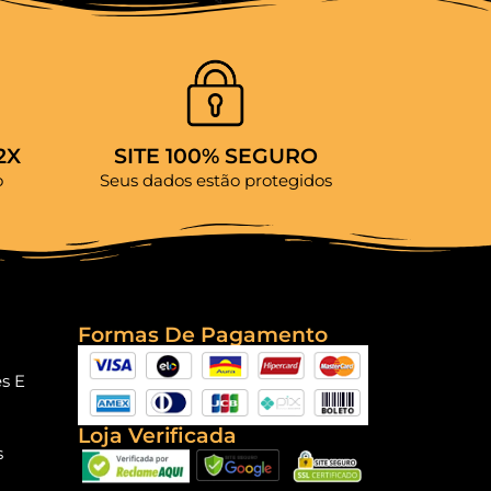
2X
SITE 100% SEGURO
o
Seus dados estão protegidos
Formas De Pagamento
es E
Loja Verificada
s