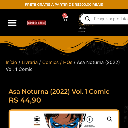
FRETE GRÁTIS À PARTIR DE R$200.00 REAIS
0
Entrar
/
Cadastrar
Minha
conta
Action Figure
Funko POP!
Todos os produtos
Início
/
Livraria
/
Comics / HQs
/ Asa Noturna (2022)
Vol. 1 Comic
Asa Noturna (2022) Vol. 1 Comic
R$
44,90