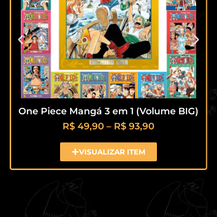
One Piece Mangá 3 em 1 (Volume BIG)
R$
49,90
–
R$
93,90
VISUALIZAR ITEM