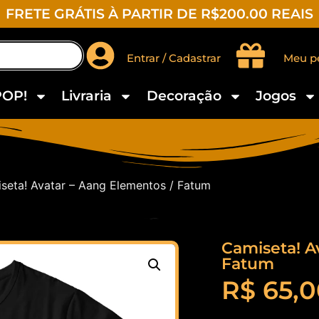
FRETE GRÁTIS À PARTIR DE R$200.00 REAIS
Entrar / Cadastrar
Meu p
POP!
Livraria
Decoração
Jogos
seta! Avatar – Aang Elementos / Fatum
Camiseta! A
Fatum
R$
65,0