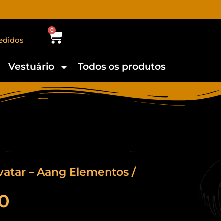
0
edidos
Vestuário
Todos os produtos
vatar – Aang Elementos /
0