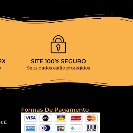
2X
SITE 100% SEGURO
o
Seus dados estão protegidos
Formas De Pagamento
es E