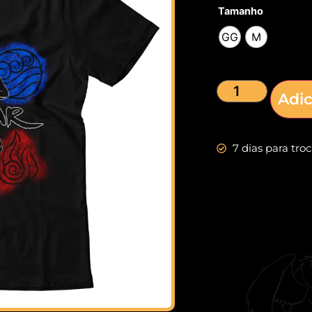
Tamanho
GG
M
Adic
7 dias para tro