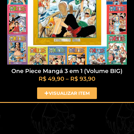
One Piece Mangá 3 em 1 (Volume BIG)
R$
49,90
–
R$
93,90
VISUALIZAR ITEM