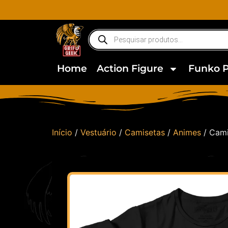
Home
Action Figure
Funko 
Início
/
Vestuário
/
Camisetas
/
Animes
/ Cami