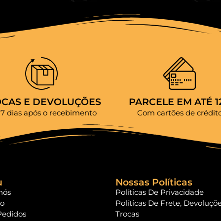
OCAS E DEVOLUÇÕES
PARCELE EM ATÉ 1
 7 dias após o recebimento
Com cartões de crédit
u
Nossas Políticas
nós
Políticas De Privacidade
to
Políticas De Frete, Devoluçõ
Pedidos
Trocas