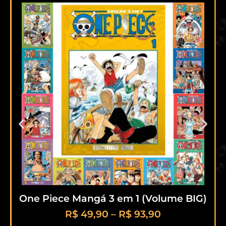
One Piece Mangá 3 em 1 (Volume BIG)
R$
49,90
–
R$
93,90