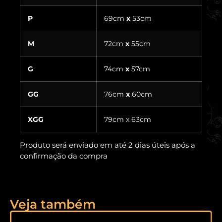
P
69cm
x
53cm
M
72cm
x
55cm
G
74cm
x
57cm
GG
76cm
x
60cm
XGG
79cm x 63cm
Produto será enviado em até 2 dias úteis após a
confirmação da compra
Veja também