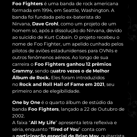
Foo Fighters
é uma banda de rock americana
formada em 1994, em Seattle, Washington. A
banda foi fundada pelo ex-baterista do
Nirvana,
Dave Grohl
, como um projeto de um
homem só, após a dissolução do Nirvana, devido
ao suicídio de Kurt Cobain. O projeto recebeu o
nome de Foo Fighter, um apelido cunhado pelos
pilotos de aviões estadunidenses para OVNIs e
outros fenômenos aéreos. Ao longo de sua
carreira o
Foo Fighters ganhou 12 prêmios
Grammy
, sendo q
uatro vezes o de Melhor
Álbum de Rock.
Eles foram introduzidos
no
Rock and Roll Hall of Fame em 2021
, seu
primeiro ano de elegibilidade.
One by One
é o quarto álbum de estúdio da
banda
Foo Fighters
, lançado a 22 de Outubro de
2002.
A faixa “
All My Life
” apresenta letra reflexiva e
séria, enquanto “
Tired of You
” conta com
a
participação especial de Brian May
, guitarrista