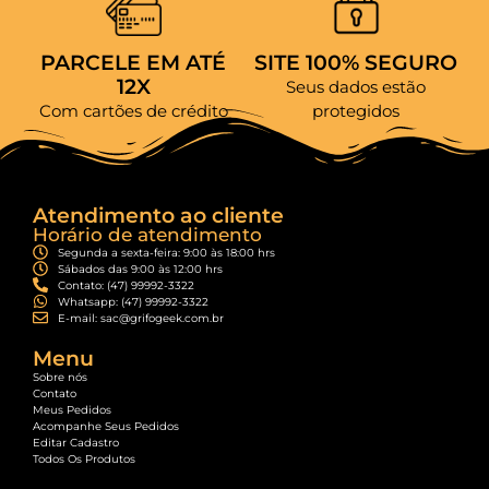
PARCELE EM ATÉ
SITE 100% SEGURO
12X
Seus dados estão
Com cartões de crédito
protegidos
Atendimento ao cliente
Horário de atendimento
Segunda a sexta-feira: 9:00 às 18:00 hrs
Sábados das 9:00 às 12:00 hrs
Contato: (47) 99992-3322
Whatsapp: (47) 99992-3322
E-mail: sac@grifogeek.com.br
Menu
Sobre nós
Contato
Meus Pedidos
Acompanhe Seus Pedidos
Editar Cadastro
Todos Os Produtos