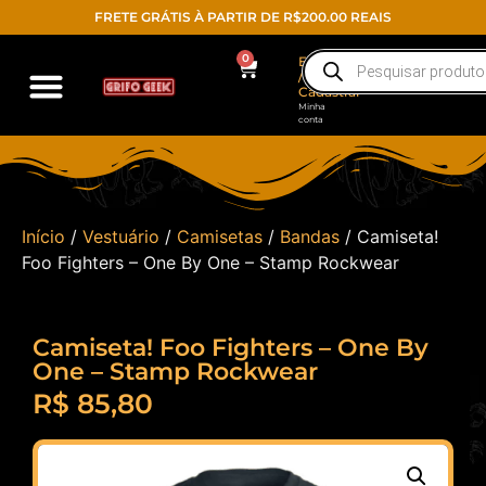
FRETE GRÁTIS À PARTIR DE R$200.00 REAIS
0
Entrar
/
Cadastrar
Minha
conta
Início
/
Vestuário
/
Camisetas
/
Bandas
/ Camiseta!
Foo Fighters – One By One – Stamp Rockwear
Camiseta! Foo Fighters – One By
One – Stamp Rockwear
R$
85,80