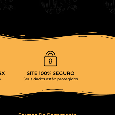
2X
SITE 100% SEGURO
o
Seus dados estão protegidos