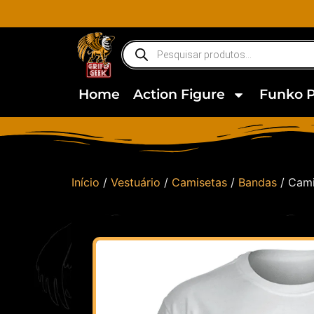
Home
Action Figure
Funko 
Início
/
Vestuário
/
Camisetas
/
Bandas
/ Cami