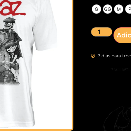
G
GG
M
Adic
7 dias para tro