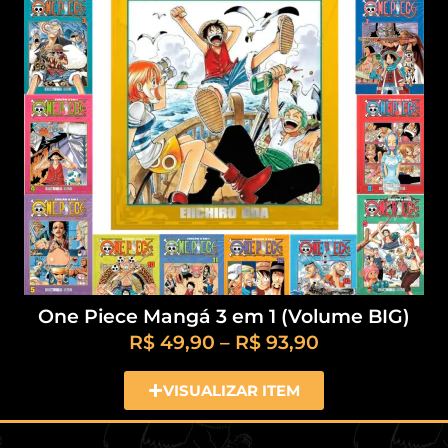
One Piece Mangá 3 em 1 (Volume BIG)
R$
49,90
–
R$
93,90
VISUALIZAR ITEM