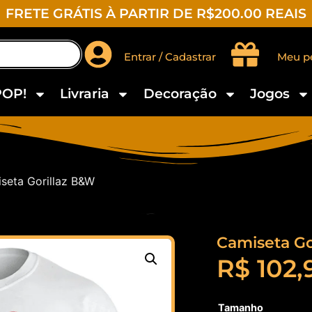
FRETE GRÁTIS À PARTIR DE R$200.00 REAIS
Entrar / Cadastrar
Meu p
POP!
Livraria
Decoração
Jogos
seta Gorillaz B&W
Camiseta Go
R$
102,
Tamanho