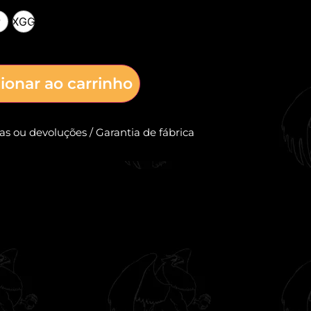
P
XGG
ionar ao carrinho
cas ou devoluções / Garantia de fábrica