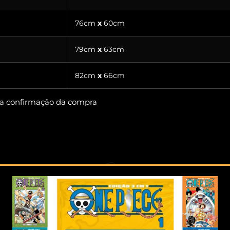
76cm
x
60cm
79cm
x
63cm
82cm
x
66cm
s a confirmação da compra