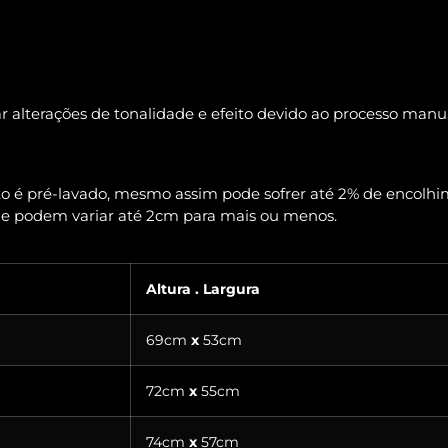
r alterações de tonalidade e efeito devido ao processo man
uto é pré-lavado, mesmo assim pode sofrer até 2% de encolh
 e podem variar até 2cm para mais ou menos.
Altura . Largura
69cm
x
53cm
72cm
x
55cm
74cm
x
57cm