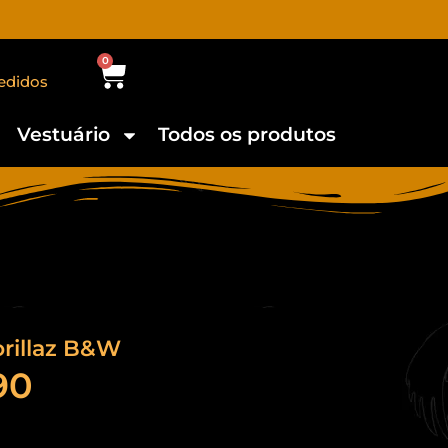
0
edidos
Vestuário
Todos os produtos
rillaz B&W
90