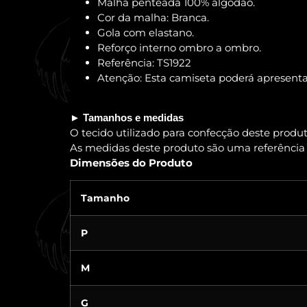
Malha penteada 100% algodão.
Cor da malha: Branca.
Gola com elastano.
Reforço interno ombro a ombro.
Referência: TS1922
Atenção: Esta camiseta poderá apresenta
► Tamanhos e medidas
O tecido utilizado para confecção deste prod
As medidas deste produto são uma referência
Dimensões do Produto
Tamanho
P
M
G