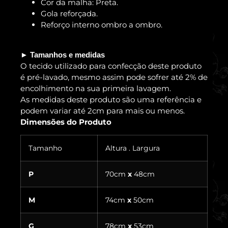
Cor da malha: Preta.
Gola reforçada.
Reforço interno ombro a ombro.
► Tamanhos e medidas
O tecido utilizado para confecção deste produto
é pré-lavado, mesmo assim pode sofrer até 2% de
encolhimento na sua primeira lavagem.
As medidas deste produto são uma referência e
podem variar até 2cm para mais ou menos.
Dimensões do Produto
Tamanho
Altura . Largura
P
70cm
x
48cm
M
74cm
x
50cm
G
78cm
x
53cm