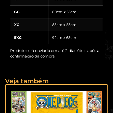
GG
80cm
x
55cm
XG
85cm
x
58cm
EXG
92cm x 65cm
Produto será enviado em até 2 dias úteis após a
confirmação da compra
Veja também