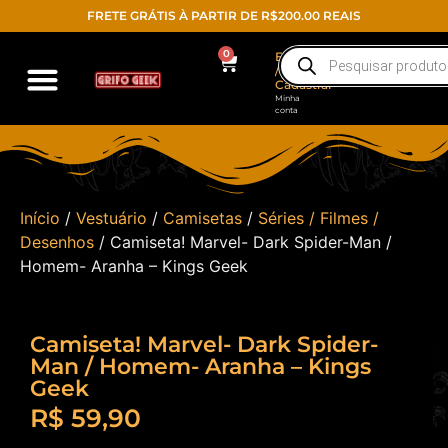
FRETE GRÁTIS À PARTIR DE R$200.00 REAIS
0
Entrar
/
Cadastrar
Minha
conta
Início
/
Vestuário
/
Camisetas
/
Séries / Filmes /
Desenhos
/ Camiseta! Marvel- Dark Spider-Man /
Homem- Aranha – Kings Geek
Camiseta! Marvel- Dark Spider-
Man / Homem- Aranha – Kings
Geek
R$
59,90