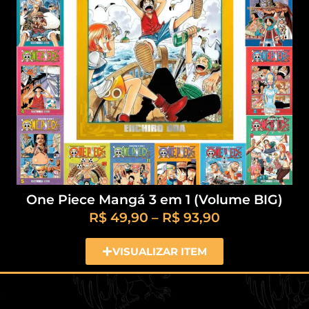
One Piece Mangá 3 em 1 (Volume BIG)
R$
49,90
–
R$
93,90
VISUALIZAR ITEM