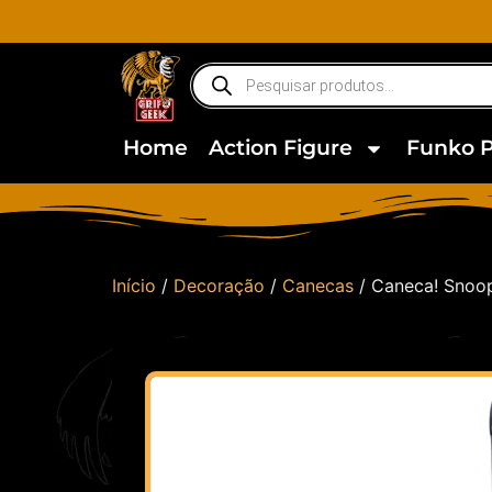
Home
Action Figure
Funko 
Início
/
Decoração
/
Canecas
/ Caneca! Snoop