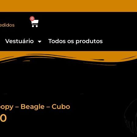
0
edidos
Vestuário
Todos os produtos
opy – Beagle – Cubo
90