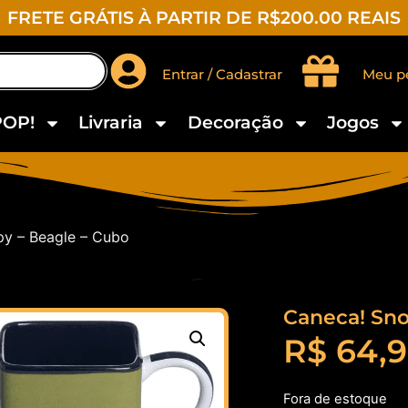
FRETE GRÁTIS À PARTIR DE R$200.00 REAIS
Entrar / Cadastrar
Meu p
POP!
Livraria
Decoração
Jogos
y – Beagle – Cubo
Caneca! Sno
R$
64,
Fora de estoque