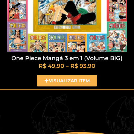
One Piece Mangá 3 em 1 (Volume BIG)
R$
49,90
–
R$
93,90
VISUALIZAR ITEM