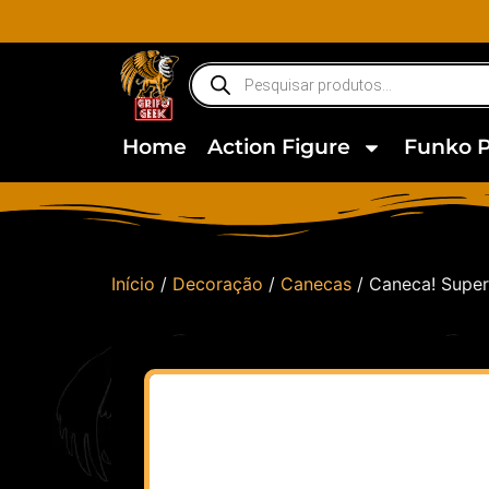
Home
Action Figure
Funko 
Início
/
Decoração
/
Canecas
/ Caneca! Super