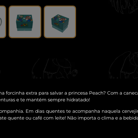
a forcinha extra para salvar a princesa Peach? Com a can
venturas e te mantém sempre hidratado!
mpanhia. Em dias quentes te acompanha naquela cervejinha
te quente ou café com leite! Não importa o clima e a bebi