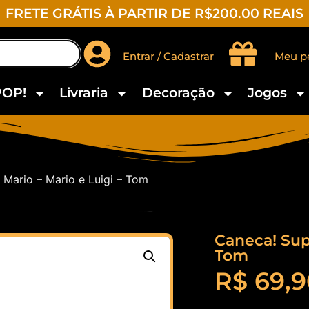
FRETE GRÁTIS À PARTIR DE R$200.00 REAIS
Entrar / Cadastrar
Meu p
POP!
Livraria
Decoração
Jogos
 Mario – Mario e Luigi – Tom
Caneca! Supe
Tom
R$
69,9