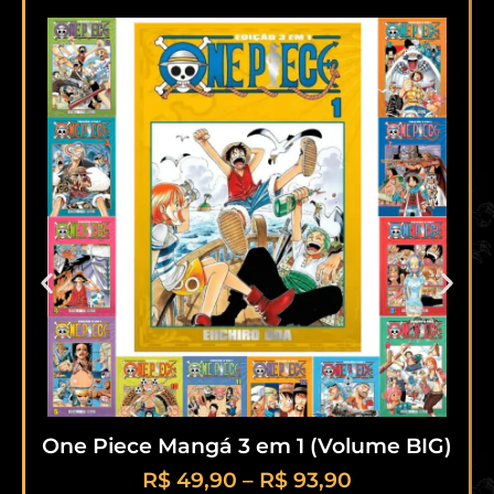
One Piece Mangá 3 em 1 (Volume BIG)
R$
49,90
–
R$
93,90