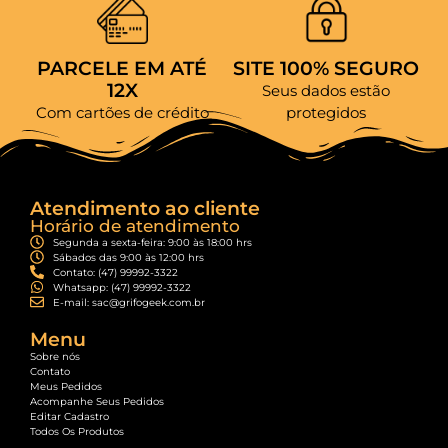
PARCELE EM ATÉ
SITE 100% SEGURO
12X
Seus dados estão
Com cartões de crédito
protegidos
Atendimento ao cliente
Horário de atendimento
Segunda a sexta-feira: 9:00 às 18:00 hrs
Sábados das 9:00 às 12:00 hrs
Contato: (47) 99992-3322
Whatsapp: (47) 99992-3322
E-mail: sac@grifogeek.com.br
Menu
Sobre nós
Contato
Meus Pedidos
Acompanhe Seus Pedidos
Editar Cadastro
Todos Os Produtos