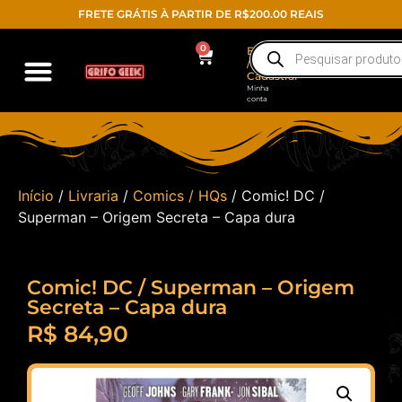
FRETE GRÁTIS À PARTIR DE R$200.00 REAIS
0
Entrar
/
Cadastrar
Minha
conta
Início
/
Livraria
/
Comics / HQs
/ Comic! DC /
Superman – Origem Secreta – Capa dura
Comic! DC / Superman – Origem
Secreta – Capa dura
R$
84,90