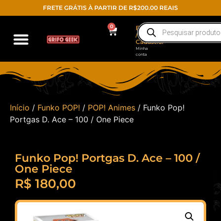
FRETE GRÁTIS À PARTIR DE R$200.00 REAIS
0
Entrar
/
Cadastrar
Minha
conta
Início
/
Funko POP!
/
POP! Animes
/ Funko Pop!
Portgas D. Ace – 100 / One Piece
Funko Pop! Portgas D. Ace – 100 /
One Piece
R$
180,00