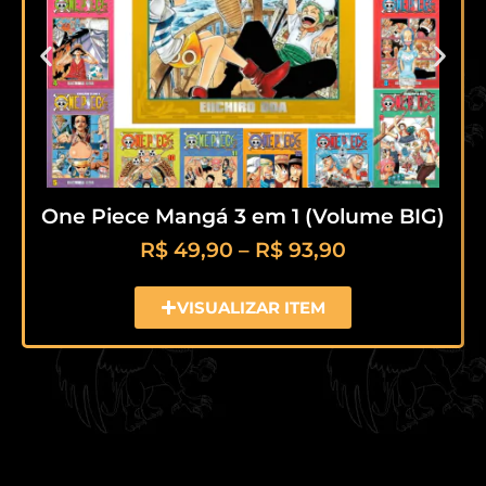
One Piece Mangá 3 em 1 (Volume BIG)
R$
49,90
–
R$
93,90
VISUALIZAR ITEM