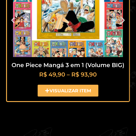
One Piece Mangá 3 em 1 (Volume BIG)
R$
49,90
–
R$
93,90
VISUALIZAR ITEM