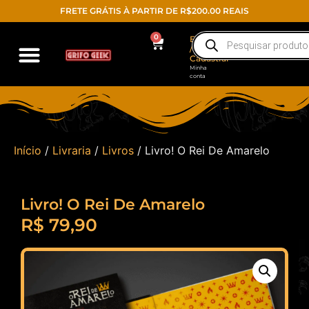
FRETE GRÁTIS À PARTIR DE R$200.00 REAIS
0
Entrar
/
Cadastrar
Minha
conta
Início
/
Livraria
/
Livros
/ Livro! O Rei De Amarelo
Livro! O Rei De Amarelo
R$
79,90