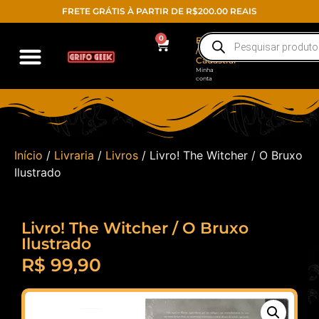
FRETE GRÁTIS À PARTIR DE R$200.00 REAIS
0
Entrar
/
Cadastrar
Minha
conta
Action Figure
Funko POP!
Todos os produtos
Início
/
Livraria
/
Livros
/ Livro! The Witcher / O Bruxo
Ilustrado
Livro! The Witcher / O Bruxo
Ilustrado
R$
99,90