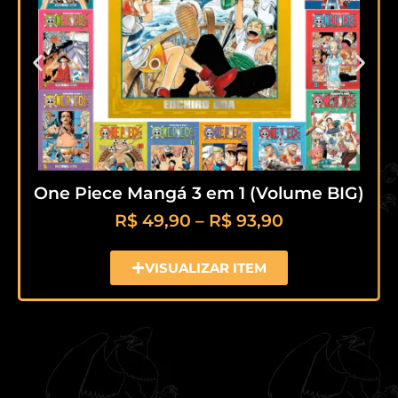
One Piece Mangá 3 em 1 (Volume BIG)
R$
49,90
–
R$
93,90
VISUALIZAR ITEM