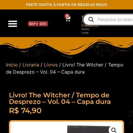
FRETE GRÁTIS À PARTIR DE R$200.00 REAIS
0
Entrar
/
Cadastrar
Minha
conta
Início
/
Livraria
/
Livros
/ Livro! The Witcher / Tempo
de Desprezo – Vol. 04 – Capa dura
Livro! The Witcher / Tempo de
Desprezo – Vol. 04 – Capa dura
R$
74,90