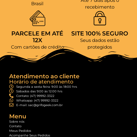
Até 7 dias após o
Brasil
recebimento
PARCELE EM ATÉ
SITE 100% SEGURO
12X
Seus dados estão
Com cartões de crédito
protegidos
Atendimento ao cliente
Horário de atendimento
Segunda a sexta-feira: 9:00 às 18:00 hrs
Sábados das 9:00 às 12:00 hrs
Contato: (47) 99992-3322
Whatsapp: (47) 99992-3322
E-mail: sac@grifogeek.com.br
Menu
Sobre nós
Contato
Meus Pedidos
Acompanhe Seus Pedidos