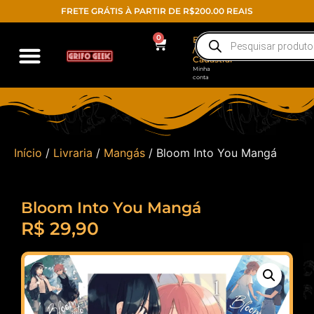
FRETE GRÁTIS À PARTIR DE R$200.00 REAIS
0
Entrar
/
Cadastrar
Minha
conta
Início
/
Livraria
/
Mangás
/ Bloom Into You Mangá
Bloom Into You Mangá
R$
29,90