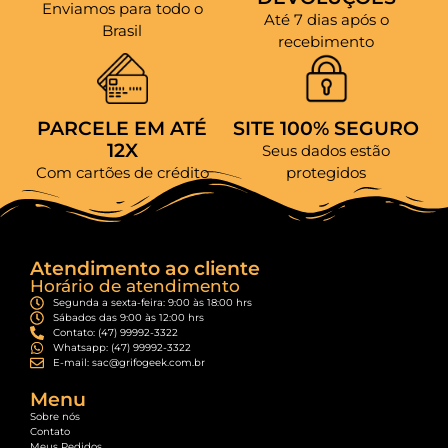
Enviamos para todo o
Até 7 dias após o
Brasil
recebimento
PARCELE EM ATÉ
SITE 100% SEGURO
12X
Seus dados estão
Com cartões de crédito
protegidos
Atendimento ao cliente
Horário de atendimento
Segunda a sexta-feira: 9:00 às 18:00 hrs
Sábados das 9:00 às 12:00 hrs
Contato: (47) 99992-3322
Whatsapp: (47) 99992-3322
E-mail: sac@grifogeek.com.br
Menu
Sobre nós
Contato
Meus Pedidos