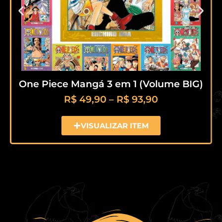
One Piece Mangá 3 em 1 (Volume BIG)
R$
49,90
–
R$
93,90
VISUALIZAR ITEM