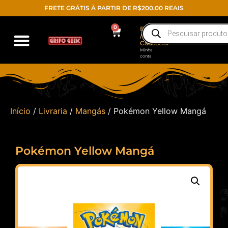
FRETE GRÁTIS À PARTIR DE R$200.00 REAIS
0
Entrar
/
Cadastrar
Minha
conta
Início
/
Livraria
/
Mangás
/ Pokémon Yellow Mangá
Pokémon Yellow Mangá