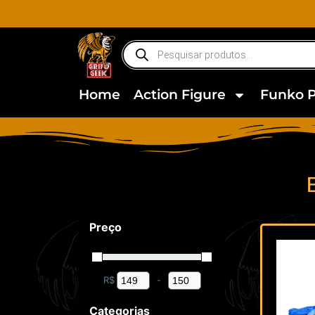
Home
Action Figure
Funko 
Preço
R$
-
Minimum Price
Maximum Price
Categorias