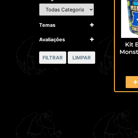
Temas
Desenhos
Filmes
Avaliações
Kit
5 apenas
Monst
4 ou mais
FILTRAR
LIMPAR
3 ou mais
2 ou mais
1 ou mais