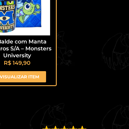
 Balde com Manta
ros S/A – Monsters
University
R$
149,90
VISUALIZAR ITEM
EXCELENTE