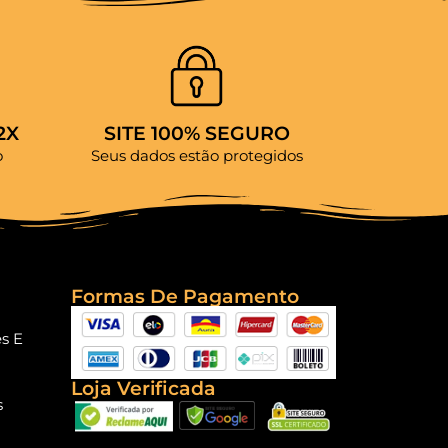
2X
SITE 100% SEGURO
o
Seus dados estão protegidos
Formas De Pagamento
es E
Loja Verificada
s