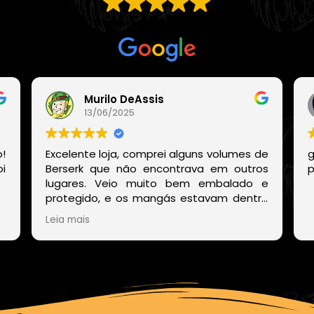
Com base em
21 avaliações
Murilo DeAssis
13/06/2025
!
Excelente loja, comprei alguns volumes de
g
i
Berserk que não encontrava em outros
p
lugares. Veio muito bem embalado e
protegido, e os mangás estavam dentro
de um embrulho muito bonito. E o site
Leia mais
deles também é muito fácil de encontrar
os volumes disponíveis sem precisar ficar
procurando um por um.