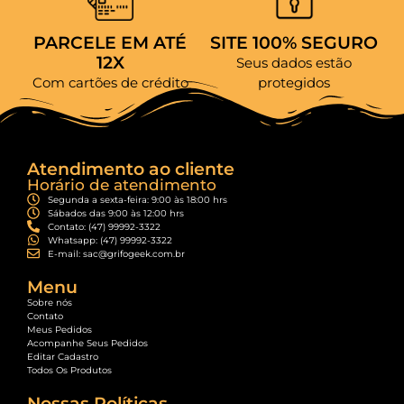
PARCELE EM ATÉ
SITE 100% SEGURO
12X
Seus dados estão
Com cartões de crédito
protegidos
Atendimento ao cliente
Horário de atendimento
Segunda a sexta-feira: 9:00 às 18:00 hrs
Sábados das 9:00 às 12:00 hrs
Contato: (47) 99992-3322
Whatsapp: (47) 99992-3322
E-mail: sac@grifogeek.com.br
Menu
Sobre nós
Contato
Meus Pedidos
Acompanhe Seus Pedidos
Editar Cadastro
Todos Os Produtos
Nossas Políticas