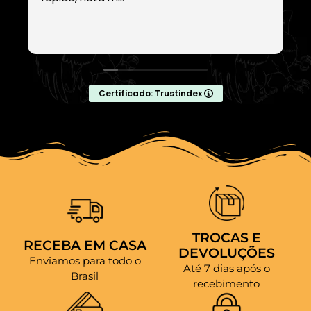
Certificado: Trustindex
TROCAS E
RECEBA EM CASA
DEVOLUÇÕES
Enviamos para todo o
Até 7 dias após o
Brasil
recebimento