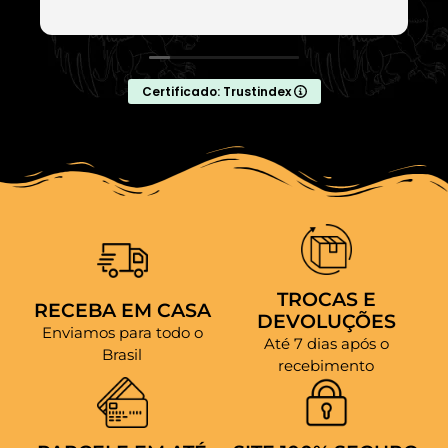
Certificado: Trustindex
TROCAS E
RECEBA EM CASA
DEVOLUÇÕES
Enviamos para todo o
Até 7 dias após o
Brasil
recebimento