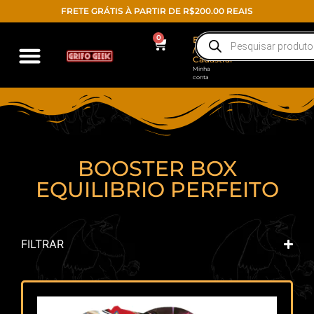
FRETE GRÁTIS À PARTIR DE R$200.00 REAIS
0
Entrar
/
Cadastrar
Minha
conta
Action Figure
Funko POP!
Todos os produtos
BOOSTER BOX
EQUILIBRIO PERFEITO
FILTRAR