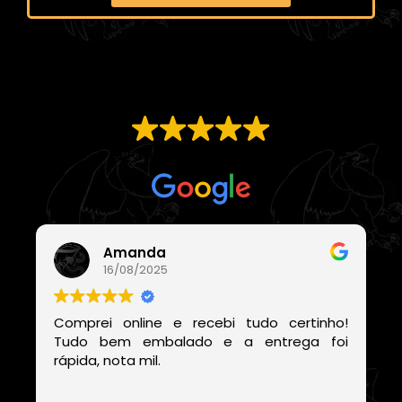
EXCELENTE
Com base em
21 avaliações
Amanda
16/08/2025
Comprei online e recebi tudo certinho!
Tudo bem embalado e a entrega foi
rápida, nota mil.