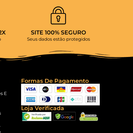
2X
SITE 100% SEGURO
o
Seus dados estão protegidos
Formas De Pagamento
es E
Loja Verificada
s