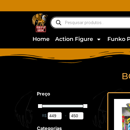
Home
Action Figure
Funko 
B
Preço
R$
-
Minimum Price
Maximum Price
Categorias