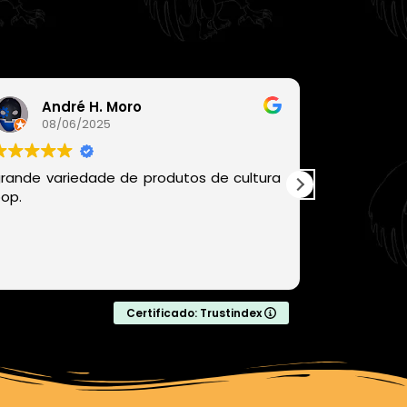
André H. Moro
Léo
08/06/2025
06/
rande variedade de produtos de cultura
Recomen
op.
chegou be
com produ
com certe
comprar da
Leia mais
Certificado: Trustindex