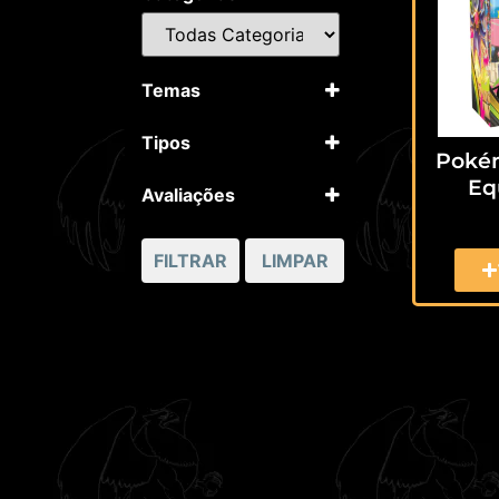
Temas
Pokémon
Tipos
Pokém
Booster Box
Equ
Avaliações
5 apenas
4 ou mais
FILTRAR
LIMPAR
3 ou mais
2 ou mais
1 ou mais