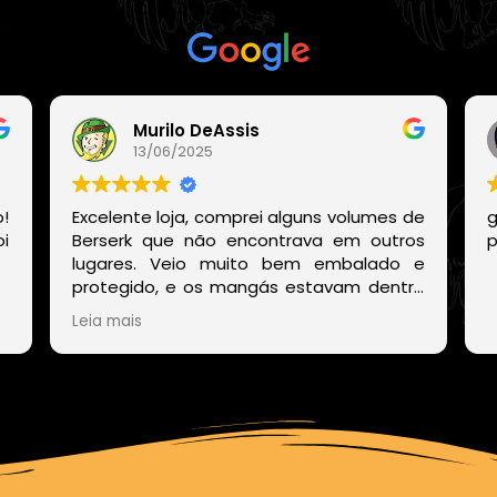
Com base em
21 avaliações
Murilo DeAssis
13/06/2025
!
Excelente loja, comprei alguns volumes de
g
i
Berserk que não encontrava em outros
p
lugares. Veio muito bem embalado e
protegido, e os mangás estavam dentro
de um embrulho muito bonito. E o site
Leia mais
deles também é muito fácil de encontrar
os volumes disponíveis sem precisar ficar
procurando um por um.