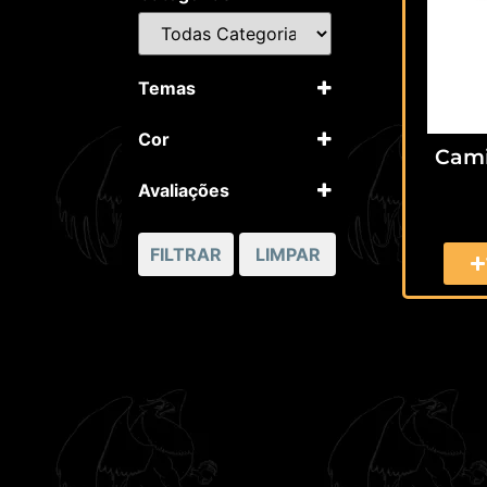
Temas
Bandas
Cor
Cami
Preto
Avaliações
5 apenas
4 ou mais
FILTRAR
LIMPAR
3 ou mais
2 ou mais
1 ou mais