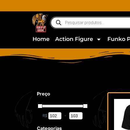
Home
Action Figure
Funko 
Preço
R$
-
Minimum Price
Maximum Price
Categorias