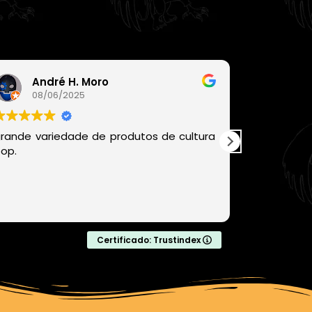
André H. Moro
Léo
08/06/2025
06/
rande variedade de produtos de cultura
Recomen
op.
chegou be
com produ
com certe
comprar da
Leia mais
Certificado: Trustindex