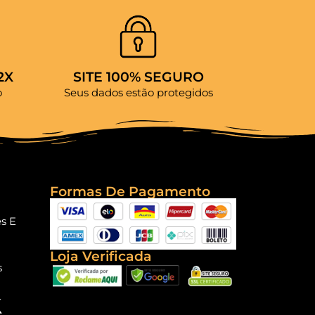
2X
SITE 100% SEGURO
o
Seus dados estão protegidos
Formas De Pagamento
es E
Loja Verificada
s