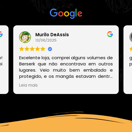
Com base em
21 avaliações
Murilo DeAssis
13/06/2025
!
Excelente loja, comprei alguns volumes de
g
i
Berserk que não encontrava em outros
p
lugares. Veio muito bem embalado e
protegido, e os mangás estavam dentro
de um embrulho muito bonito. E o site
Leia mais
deles também é muito fácil de encontrar
os volumes disponíveis sem precisar ficar
procurando um por um.