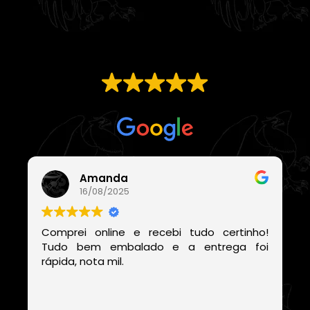
EXCELENTE
Com base em
21 avaliações
Amanda
16/08/2025
Comprei online e recebi tudo certinho!
Tudo bem embalado e a entrega foi
rápida, nota mil.