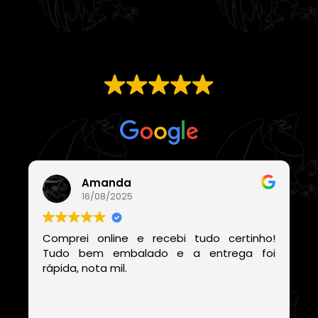
EXCELENTE
Com base em
21 avaliações
Amanda
16/08/2025
Comprei online e recebi tudo certinho!
Tudo bem embalado e a entrega foi
rápida, nota mil.