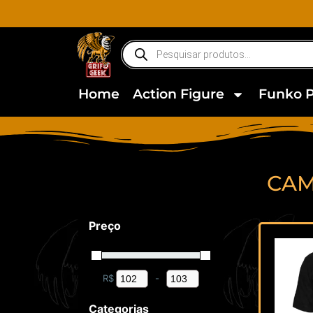
Home
Action Figure
Funko 
CAM
Preço
R$
-
Minimum Price
Maximum Price
Categorias