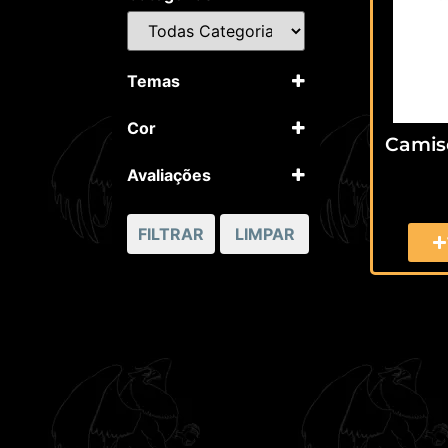
Temas
Bandas
Cor
Camise
Preto
Avaliações
5 apenas
4 ou mais
FILTRAR
LIMPAR
3 ou mais
2 ou mais
1 ou mais