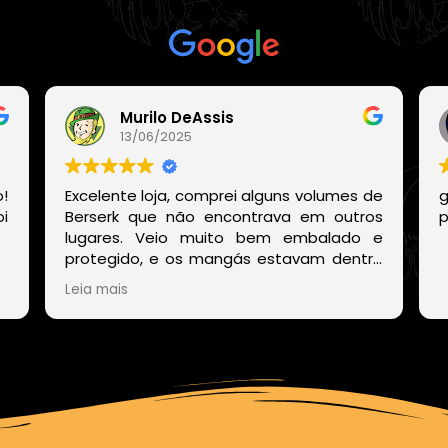
Com base em
21 avaliações
Murilo DeAssis
13/06/2025
!
Excelente loja, comprei alguns volumes de
g
i
Berserk que não encontrava em outros
p
lugares. Veio muito bem embalado e
protegido, e os mangás estavam dentro
de um embrulho muito bonito. E o site
Leia mais
deles também é muito fácil de encontrar
os volumes disponíveis sem precisar ficar
procurando um por um.