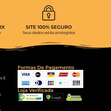
2X
SITE 100% SEGURO
o
Seus dados estão protegidos
Formas De Pagamento
es E
Loja Verificada
s