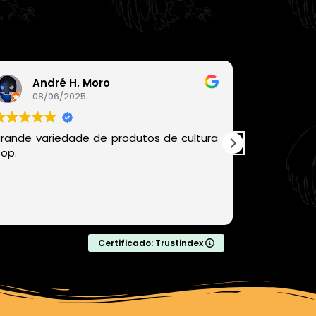
André H. Moro
Léo
08/06/2025
06/
rande variedade de produtos de cultura
Recomen
op.
chegou be
com produ
com certe
comprar da
Leia mais
Certificado: Trustindex