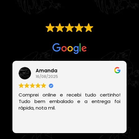
EXCELENTE
Com base em
21 avaliações
Amanda
16/08/2025
Comprei online e recebi tudo certinho!
Tudo bem embalado e a entrega foi
rápida, nota mil.