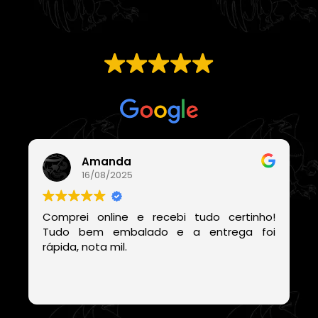
EXCELENTE
Com base em
21 avaliações
Amanda
16/08/2025
Comprei online e recebi tudo certinho!
Tudo bem embalado e a entrega foi
rápida, nota mil.