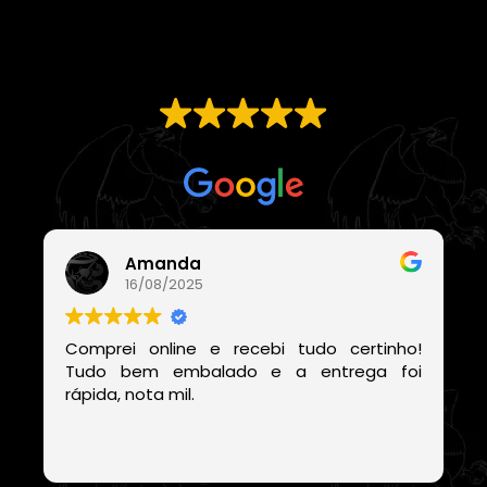
EXCELENTE
Com base em
21 avaliações
Amanda
16/08/2025
Comprei online e recebi tudo certinho!
Tudo bem embalado e a entrega foi
rápida, nota mil.