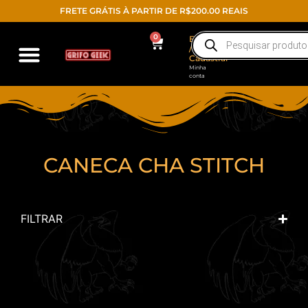
FRETE GRÁTIS À PARTIR DE R$200.00 REAIS
0
Entrar
/
Cadastrar
Minha
conta
CANECA CHA STITCH
FILTRAR