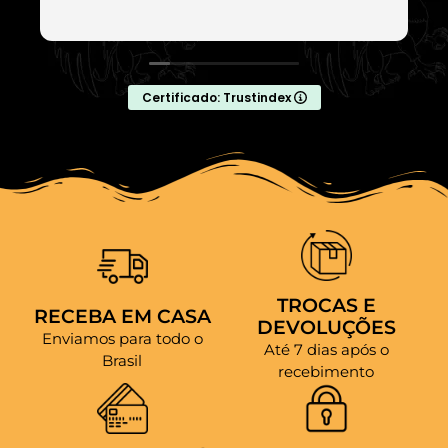
Certificado: Trustindex
TROCAS E
RECEBA EM CASA
DEVOLUÇÕES
Enviamos para todo o
Até 7 dias após o
Brasil
recebimento