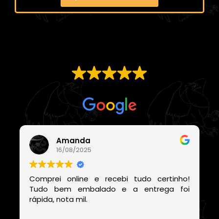
EXCELENTE
Com base em
21 avaliações
Amanda
16/08/2025
Comprei online e recebi tudo certinho!
Tudo bem embalado e a entrega foi
rápida, nota mil.