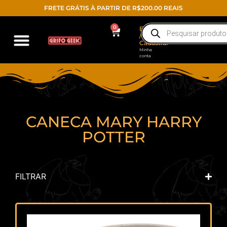
FRETE GRÁTIS À PARTIR DE R$200.00 REAIS
0
Entrar
/
Cadastrar
Minha
conta
CANECA MARY HARRY
POTTER
FILTRAR