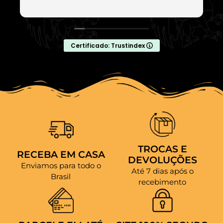
Certificado: Trustindex
TROCAS E
RECEBA EM CASA
DEVOLUÇÕES
Enviamos para todo o
Até 7 dias após o
Brasil
recebimento