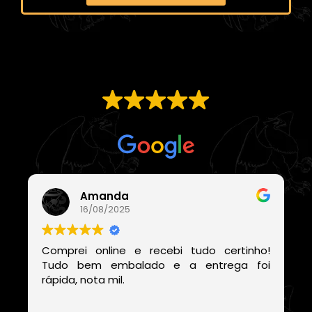
EXCELENTE
Com base em
21 avaliações
Amanda
16/08/2025
Comprei online e recebi tudo certinho!
Tudo bem embalado e a entrega foi
rápida, nota mil.