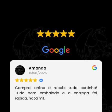
EXCELENTE
Com base em
21 avaliações
Amanda
16/08/2025
Comprei online e recebi tudo certinho!
Tudo bem embalado e a entrega foi
rápida, nota mil.