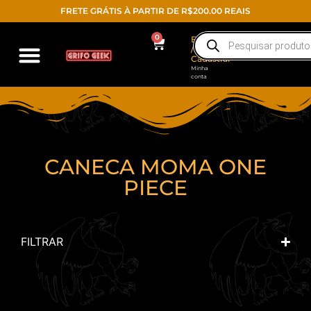
FRETE GRÁTIS À PARTIR DE R$200.00 REAIS
0
Entrar
/
Cadastrar
Minha
conta
CANECA MOMA ONE
PIECE
FILTRAR