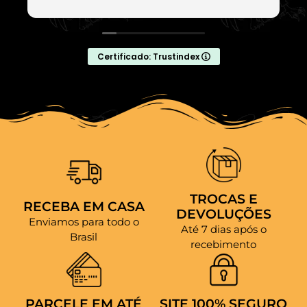
Certificado: Trustindex
TROCAS E
RECEBA EM CASA
DEVOLUÇÕES
Enviamos para todo o
Até 7 dias após o
Brasil
recebimento
PARCELE EM ATÉ
SITE 100% SEGURO