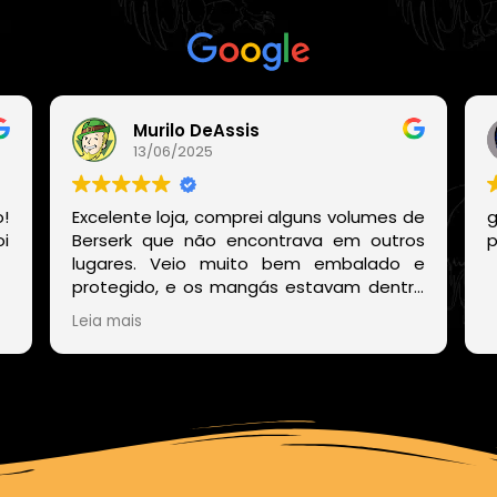
Com base em
21 avaliações
Murilo DeAssis
13/06/2025
!
Excelente loja, comprei alguns volumes de
g
i
Berserk que não encontrava em outros
p
lugares. Veio muito bem embalado e
protegido, e os mangás estavam dentro
de um embrulho muito bonito. E o site
Leia mais
deles também é muito fácil de encontrar
os volumes disponíveis sem precisar ficar
procurando um por um.