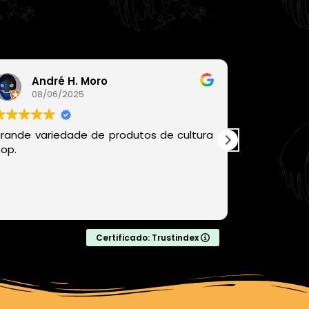
André H. Moro
Léo
08/06/2025
06/
rande variedade de produtos de cultura
Recomen
op.
chegou be
com produ
com certe
comprar da
Leia mais
Certificado: Trustindex