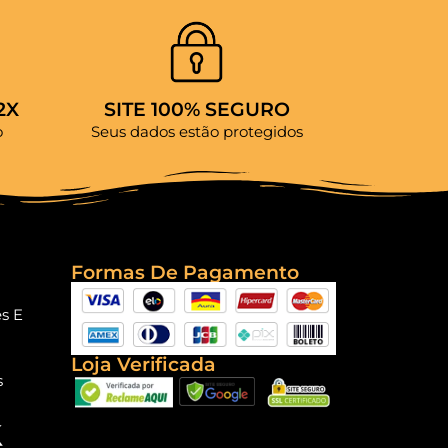
2X
SITE 100% SEGURO
o
Seus dados estão protegidos
Formas De Pagamento
es E
Loja Verificada
s