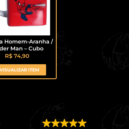
a Homem-Aranha /
ider Man – Cubo
R$
74,90
VISUALIZAR ITEM
EXCELENTE