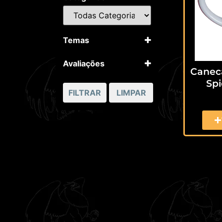
Temas
Marvel
Avaliações
Canec
5 apenas
Sp
4 ou mais
FILTRAR
LIMPAR
3 ou mais
2 ou mais
1 ou mais