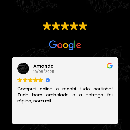
EXCELENTE
Com base em
21 avaliações
Amanda
16/08/2025
Comprei online e recebi tudo certinho!
Tudo bem embalado e a entrega foi
rápida, nota mil.