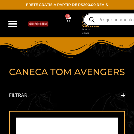
FRETE GRÁTIS À PARTIR DE R$200.00 REAIS
0
Entrar
/
Cadastrar
Minha
conta
Action Figure
Funko POP!
Todos os produtos
CANECA TOM AVENGERS
FILTRAR