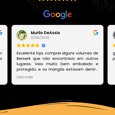
Com base em
21 avaliações
Murilo DeAssis
13/06/2025
!
Excelente loja, comprei alguns volumes de
g
i
Berserk que não encontrava em outros
p
lugares. Veio muito bem embalado e
protegido, e os mangás estavam dentro
de um embrulho muito bonito. E o site
Leia mais
deles também é muito fácil de encontrar
os volumes disponíveis sem precisar ficar
procurando um por um.