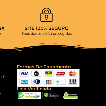
2X
SITE 100% SEGURO
o
Seus dados estão protegidos
Formas De Pagamento
es E
Loja Verificada
s