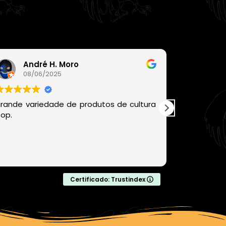
André H. Moro
Léo
08/06/2025
06/
rande variedade de produtos de cultura
Recomen
op.
chegou be
com produ
com certe
comprar da
Leia mais
Certificado: Trustindex