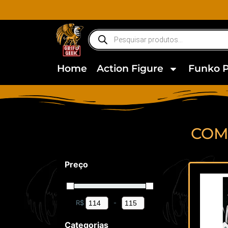
Home
Action Figure
Funko 
COM
Preço
R$
-
Minimum Price
Maximum Price
Categorias