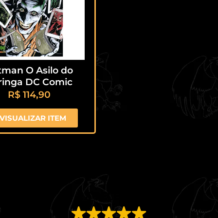
tman O Asilo do
ringa DC Comic
R$
114,90
VISUALIZAR ITEM
EXCELENTE