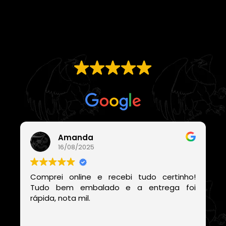
EXCELENTE
Com base em
21 avaliações
Amanda
16/08/2025
Comprei online e recebi tudo certinho!
Tudo bem embalado e a entrega foi
rápida, nota mil.