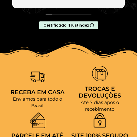
Certificado: Trustindex
TROCAS E
RECEBA EM CASA
DEVOLUÇÕES
Enviamos para todo o
Até 7 dias após o
Brasil
recebimento
PARCELE EM ATÉ
SITE 100% SEGURO