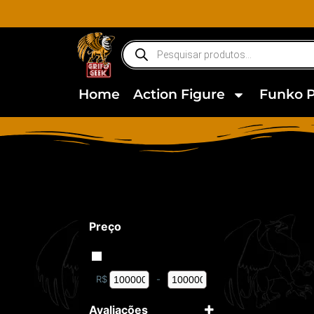
Home
Action Figure
Funko 
Preço
R$
-
Minimum Price
Maximum Price
Avaliações