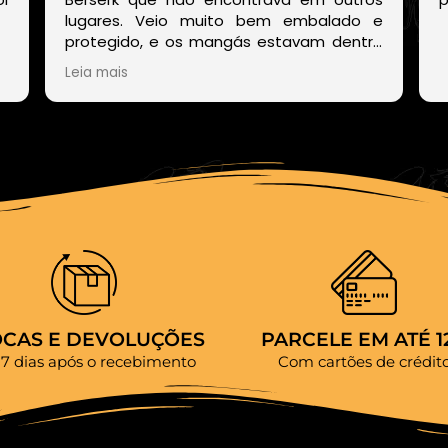
lugares. Veio muito bem embalado e
protegido, e os mangás estavam dentro
de um embrulho muito bonito. E o site
Leia mais
deles também é muito fácil de encontrar
os volumes disponíveis sem precisar ficar
procurando um por um.
OCAS E DEVOLUÇÕES
PARCELE EM ATÉ 1
 7 dias após o recebimento
Com cartões de crédit