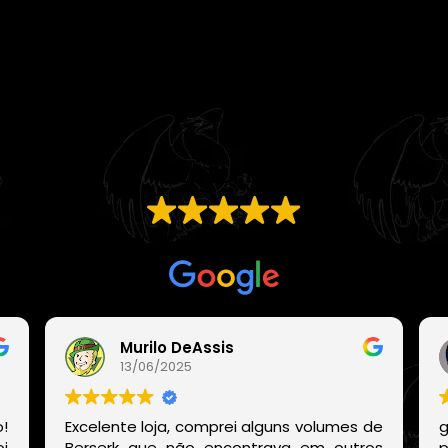
EXCELENTE
Com base em
21 avaliações
Murilo DeAssis
13/06/2025
!
Excelente loja, comprei alguns volumes de
g
i
Berserk que não encontrava em outros
p