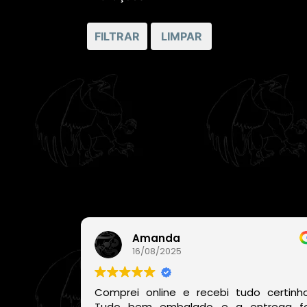
5 apenas
4 ou mais
FILTRAR
LIMPAR
3 ou mais
2 ou mais
1 ou mais
Amanda
16/08/2025
Comprei online e recebi tudo certinho
Tudo bem embalado e a entrega fo