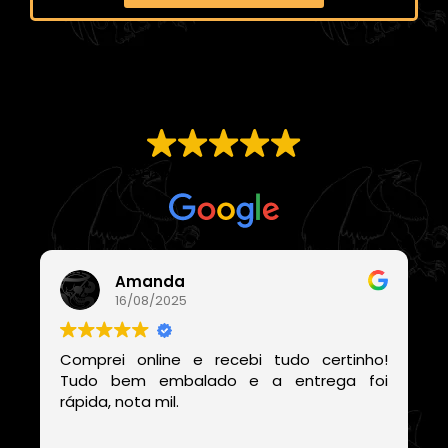
EXCELENTE
Com base em
21 avaliações
Amanda
16/08/2025
Comprei online e recebi tudo certinho!
Tudo bem embalado e a entrega foi
rápida, nota mil.