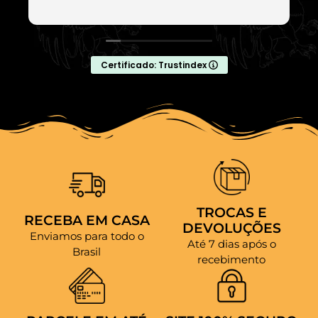
Certificado: Trustindex
TROCAS E
RECEBA EM CASA
DEVOLUÇÕES
Enviamos para todo o
Até 7 dias após o
Brasil
recebimento