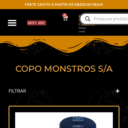
FRETE GRÁTIS À PARTIR DE R$200.00 REAIS
0
Entrar
/
Cadastrar
Minha
conta
Action Figure
Funko POP!
Todos os produtos
COPO MONSTROS S/A
FILTRAR