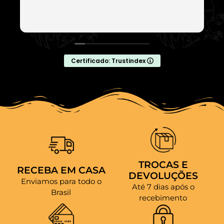
Certificado: Trustindex
TROCAS E
RECEBA EM CASA
DEVOLUÇÕES
Enviamos para todo o
Até 7 dias após o
Brasil
recebimento