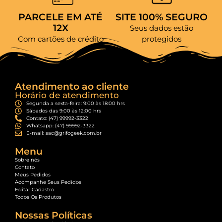
PARCELE EM ATÉ
SITE 100% SEGURO
12X
Seus dados estão
Com cartões de crédito
protegidos
Atendimento ao cliente
Horário de atendimento
Segunda a sexta-feira: 9:00 às 18:00 hrs
Sábados das 9:00 às 12:00 hrs
Contato: (47) 99992-3322
Whatsapp: (47) 99992-3322
E-mail: sac@grifogeek.com.br
Menu
Sobre nós
Contato
Meus Pedidos
Acompanhe Seus Pedidos
Editar Cadastro
Todos Os Produtos
Nossas Políticas