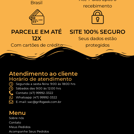
Brasil
recebimento
PARCELE EM ATÉ
SITE 100% SEGURO
12X
Seus dados estão
Com cartões de crédito
protegidos
Atendimento ao cliente
Horário de atendimento
Segunda a sexta-feira: 9:00 às 18:00 hrs
Sábados das 9:00 às 12:00 hrs
Contato: (47) 99992-3322
Whatsapp: (47) 99992-3322
E-mail: sac@grifogeek.com.br
Menu
Sobre nós
Contato
Meus Pedidos
Acompanhe Seus Pedidos