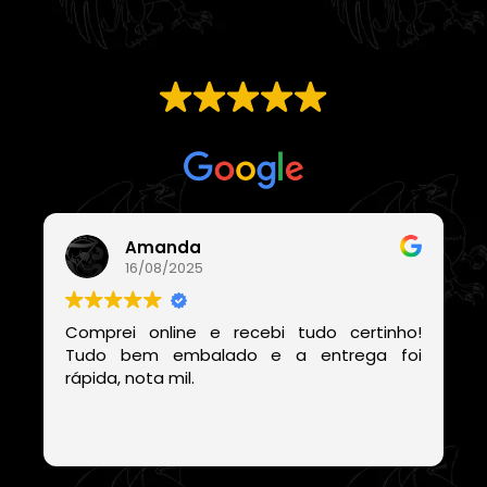
EXCELENTE
Com base em
21 avaliações
Amanda
16/08/2025
Comprei online e recebi tudo certinho!
Tudo bem embalado e a entrega foi
rápida, nota mil.