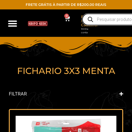
FRETE GRÁTIS À PARTIR DE R$200.00 REAIS
0
Entrar
/
Cadastrar
Minha
conta
Action Figure
Funko POP!
Todos os produtos
FICHARIO 3X3 MENTA
FILTRAR