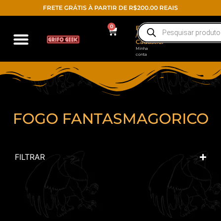
FRETE GRÁTIS À PARTIR DE R$200.00 REAIS
0
Entrar
/
Cadastrar
Minha
conta
FOGO FANTASMAGORICO
FILTRAR