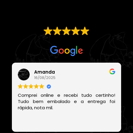
EXCELENTE
Com base em
21 avaliações
Amanda
16/08/2025
Comprei online e recebi tudo certinho!
Tudo bem embalado e a entrega foi
rápida, nota mil.