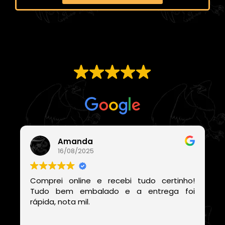
EXCELENTE
Com base em
21 avaliações
Amanda
16/08/2025
Comprei online e recebi tudo certinho!
Tudo bem embalado e a entrega foi
rápida, nota mil.