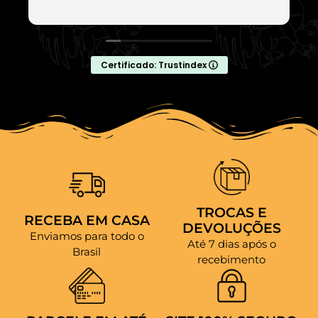
Certificado: Trustindex
TROCAS E
RECEBA EM CASA
DEVOLUÇÕES
Enviamos para todo o
Até 7 dias após o
Brasil
recebimento