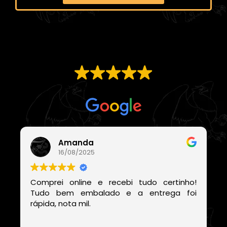
EXCELENTE
Com base em
21 avaliações
Amanda
16/08/2025
Comprei online e recebi tudo certinho!
Tudo bem embalado e a entrega foi
rápida, nota mil.