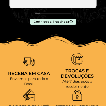
Certificado: Trustindex
TROCAS E
RECEBA EM CASA
DEVOLUÇÕES
Enviamos para todo o
Até 7 dias após o
Brasil
recebimento