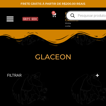
FRETE GRÁTIS À PARTIR DE R$200.00 REAIS
0
Entrar
/
Cadastrar
Minha
conta
GLACEON
FILTRAR