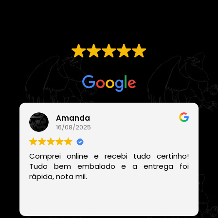
EXCELENTE
Com base em
21 avaliações
Amanda
16/08/2025
Comprei online e recebi tudo certinho!
Tudo bem embalado e a entrega foi
rápida, nota mil.