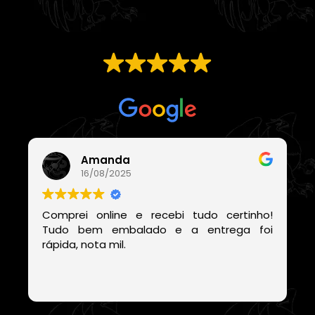
EXCELENTE
Com base em
21 avaliações
Amanda
16/08/2025
Comprei online e recebi tudo certinho!
Tudo bem embalado e a entrega foi
rápida, nota mil.